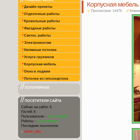
ГЛАВНОЕ МЕНЮ
Корпусная мебель
Дизайн проекты
Просмотров: 14476
Комме
Отделочные работы
Кровельные работы
Фасадные работы
Сантех. работы
Электромонтаж
Натяжные потолки
Услуги грузчиков
Корпусная мебель
Окна и лоджии
Потолки из гипсокартона
ПОПУЛЯРНОЕ
ПОСЕТИТЕЛИ САЙТА
Сейчас на сайте: 6
Гостей: 6
Пользователи:
-
отсутствуют
Роботы:
-
отсутствуют
Последние посетители:
admin_alex