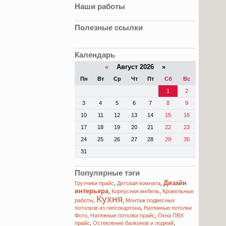
Наши работы
Полезные ссылки
Календарь
«
Август 2026 »
Пн
Вт
Ср
Чт
Пт
Сб
Вс
1
2
3
4
5
6
7
8
9
10
11
12
13
14
15
16
17
18
19
20
21
22
23
24
25
26
27
28
29
30
31
Популярные тэги
Дизайн
Грузчики прайс
,
Детская комната
,
интерьера
,
Корпусная мебель
,
Кровельные
Кухня
работы
,
,
Монтаж подвесных
потолков из гипсокартона
,
Натяжные потолки
Фото
,
Натяжные потолки прайс
,
Окна ПВХ
прайс
,
Остекление балконов и лоджий
,