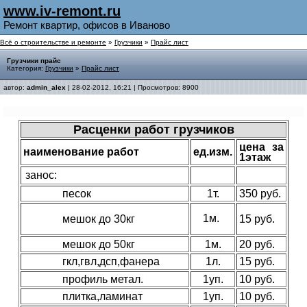
www.iv-remont.ru
Ремонт квартир, офисов в Иваново
Всё о строительстве и ремонте
»
Грузчики
»
Прайс лист
Грузчики прайс
Категория:
Грузчики
»
Прайс лист
автор:
admin_alex
| 28-02-2012, 16:21 | Просмотров: 8900
Расценки работ грузчиков
цена за
наименование работ
ед.изм.
1этаж
занос:
песок
1т.
350 руб.
1м.
мешок до 30кг
15
руб.
мешок до 50кг
1м.
20 руб.
гкл,гвл,дсп,фанера
1л.
15 руб.
профиль метал.
1уп.
10 руб.
плитка,ламинат
1уп.
10 руб.